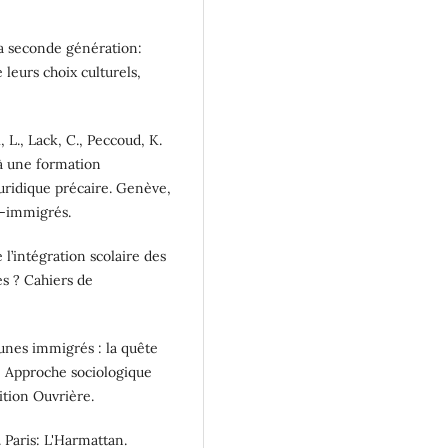
la seconde génération:
 leurs choix culturels,
, L., Lack, C., Peccoud, K.
 à une formation
juridique précaire. Genève,
s-immigrés.
 l’intégration scolaire des
es ? Cahiers de
eunes immigrés : la quête
e: Approche sociologique
ition Ouvrière.
. Paris: L'Harmattan.