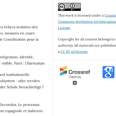
This work is licensed under a
Creati
Commons Attribution 4.0 Internatio
es échecs scolaires des
License
.
ses, mesures en cours
Copyright for all content belongs to 
 de Coordination pour la
author(s). All materials are publishe
a
CC BY 4.0 license
.
ntégration, identité,
visible. Paris : L’harmattan
und institutionelle
ulsystem : oder werden
0
er Schule benachteiligt ?
- Secondos. Le processus
ion espagnole et italienne