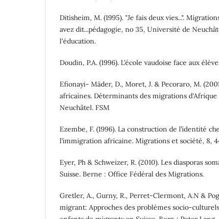
Ditisheim, M. (1995). "Je fais deux vies...". Migrati
avez dit...pédagogie, no 35, Université de Neuchât
l'éducation.
Doudin, P.A. (1996). L’école vaudoise face aux élè
Efionayi- Mäder, D., Moret, J. & Pecoraro, M. (2005
africaines. Déterminants des migrations d'Afrique 
Neuchâtel. FSM
Ezembe, F. (1996). La construction de l’identité ch
l’immigration africaine. Migrations et société, 8, 4
Eyer, Ph & Schweizer, R. (2010). Les diasporas so
Suisse. Berne : Office Fédéral des Migrations.
Gretler, A., Gurny, R., Perret-Clermont, A.N & Pogli
migrant: Approches des problèmes socio-culturels 