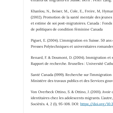
enfants de migrants en Suisse. Bern : Peter Lang.
Khanlou, N., Beiser, M., Cole, E., Freire, M, Hyman
(2002). Promotion de la santé mentale des jeune
et estime de soi post-migratoires. Canada : Fond
de politiques de condition féminine Canada
Piguet, E. (2004). L'immigration en Suisse. 50 ans
Presses Polytechniques et universitaires romandes
Renard, F. & Doumont, D. (2004). Immigration et s
Rapport de recherche. Bruxelles : Université Cath
Santé Canada (1999). Recherche sur l’immigration 
Ministère des travaux publics et des Services go
Von Overbeck Ottino, S. & Ottino, J. (2001). Avoir 
identitaires chez les adolescents migrants. L’autre
Sociétés. 4, 2 (1), 95-108. DOI:
https://doi.org/10.