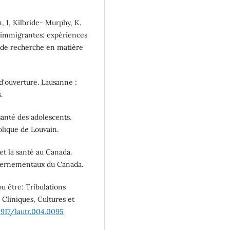
, I, Kilbride- Murphy, K.
s immigrantes: expériences
s de recherche en matière
 d'ouverture. Lausanne :
.
anté des adolescents.
olique de Louvain.
et la santé au Canada.
uvernementaux du Canada.
ou être: Tribulations
, Cliniques, Cultures et
3917/lautr.004.0095