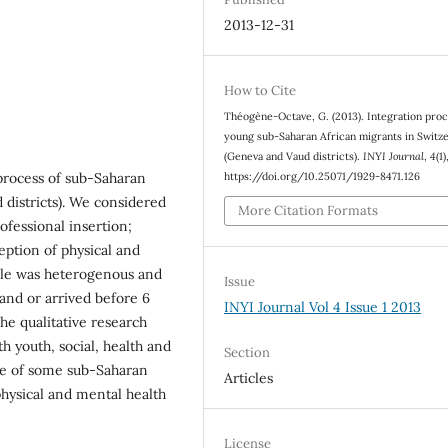
2013-12-31
How to Cite
Théogène‐Octave, G. (2013). Integration proc
young sub‐Saharan African migrants in Switz
(Geneva and Vaud districts).
INYI Journal
,
4
(1
 process of sub‐Saharan
https://doi.org/10.25071/1929-8471.126
districts). We considered
More Citation Formats
ofessional insertion;
eption of physical and
ple was heterogenous and
Issue
and or arrived before 6
INYI Journal Vol 4 Issue 1 2013
he qualitative research
 youth, social, health and
Section
ge of some sub-Saharan
Articles
physical and mental health
License