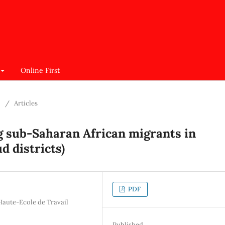
Online First
/
Articles
g sub‐Saharan African migrants in
d districts)
PDF
Haute‐Ecole de Travail
Published