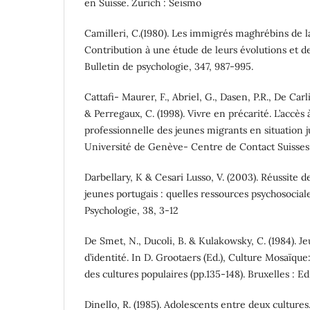
en Suisse. Zurich : Seismo
Camilleri, C.(1980). Les immigrés maghrébins de 
Contribution à une étude de leurs évolutions et de
Bulletin de psychologie, 347, 987-995.
Cattafi- Maurer, F., Abriel, G., Dasen, P.R., De Carli
& Perregaux, C. (1998). Vivre en précarité. L’accès
professionnelle des jeunes migrants en situation 
Université de Genève- Centre de Contact Suisse
Darbellary, K & Cesari Lusso, V. (2003). Réussite de
jeunes portugais : quelles ressources psychosocial
Psychologie, 38, 3-12
De Smet, N., Ducoli, B. & Kulakowsky, C. (1984). J
d’identité. In D. Grootaers (Ed.), Culture Mosaïqu
des cultures populaires (pp.135-148). Bruxelles : Ed
Dinello, R. (1985). Adolescents entre deux cultures